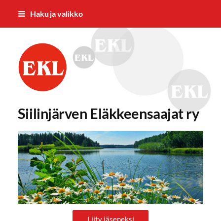
Siirry
Haku ja valikko
sivun
sisältöön
Siilinjärven Eläkkeensaajat ry
Siilinjärven Eläkkeensaajat ry
Liity jäseneksi